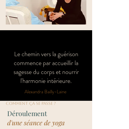
Le chemin vers la guérison
commence par accueillir la
sagesse du corps et nourrir
l'harmonie intérieure.
Alexandra Bailly-Laine
COMMENT çA SE PASSE ?
Déroulement
d'une séance de yoga