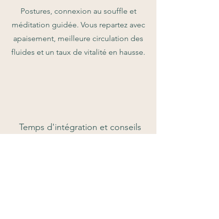
Postures, connexion au souffle et
méditation guidée. Vous repartez avec
apaisement, meilleure circulation des
fluides et un taux de vitalité en hausse.
Temps d'intégration et conseils
Retour d'expérience, conseils à
emporter pour prolonger les bienfaits
au quotidien. Un suivi est possible
pour soutenir un bien-être optimal.