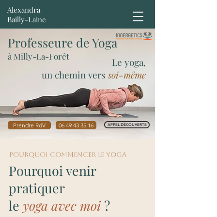
Alexandra
Bailly-Laine
Professeure de Yoga
à Milly-La-Forêt
Le yoga,
un chemin vers
soi-même
Prendre RdV
06 49 43 35 16
APPEL DÉCOUVERTE
Pourquoi commencer le yoga
Pourquoi venir
pratiquer
le
yoga avec moi
?