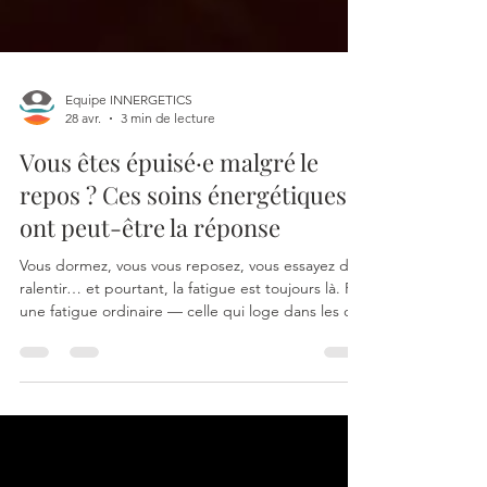
Equipe INNERGETICS
28 avr.
3 min de lecture
Vous êtes épuisé·e malgré le
repos ? Ces soins énergétiques
ont peut-être la réponse
Vous dormez, vous vous reposez, vous essayez de
ralentir… et pourtant, la fatigue est toujours là. Pas
une fatigue ordinaire — celle qui loge dans les os,
dans le ventre, dans la tête. Celle que le sommeil
ne suffit plus à effacer. Si vous vous reconnaissez
dans ces mots, vous n'êtes pas seul·e. Et surtout,
vous n'avez peut-être pas encore exploré ce que
votre corps essaie de vous dire — ni les outils
doux qui peuvent l'aider à retrouver son équilibre.