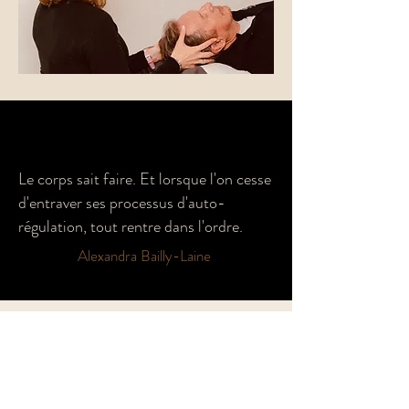
Le corps sait faire. Et lorsque l'on cesse
d'entraver ses processus d'auto-
régulation, tout rentre dans l'ordre.
Alexandra Bailly-Laine
COMMENT çA SE PASSE ?
Déroulement
d'une séance de réflexologie