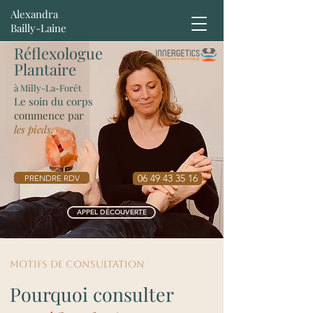
Alexandra
Bailly-Laine
Réflexologue
Plantaire
à Milly-La-Forêt
Le soin du corps
commence par
les pieds.
06 49 43 35 16
PRENDRE RDV
APPEL DÉCOUVERTE
MOTIFS de consultation
Pourquoi consulter